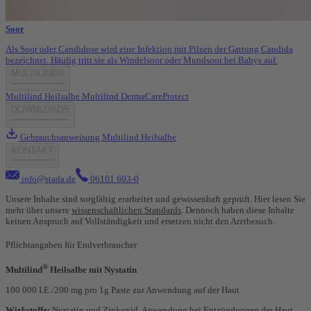
Soor
Als Soor oder Candidose wird eine Infektion mit Pilzen der Gattung Candida
bezeichnet. Häufig tritt sie als Windelsoor oder Mundsoor bei Babys auf.
MULTILIND®
Multilind Heilsalbe
Multilind DermaCareProtect
DOWNLOADS
Gebrauchsanweisung Multilind Heilsalbe
KONTAKT
info@stada.de
06101 603-0
Unsere Inhalte sind sorgfältig erarbeitet und gewissenhaft geprüft. Hier lesen Sie
mehr über unsere
wissenschaftlichen Standards
. Dennoch haben diese Inhalte
keinen Anspruch auf Vollständigkeit und ersetzen nicht den Arztbesuch.
Pflichtangaben für Endverbraucher
®
Multilind
Heilsalbe mit Nystatin
100 000 I.E./200 mg pro 1g Paste zur Anwendung auf der Haut
Wirkstoffe:
Nystatin und Zinkoxid. Anwendung bei Entzündungen der Haut