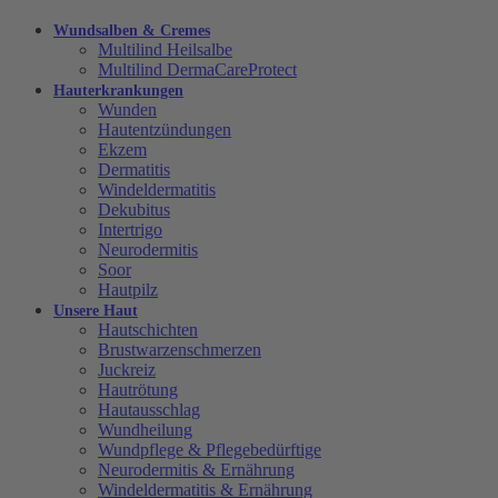
Wundsalben & Cremes
Multilind Heilsalbe
Multilind DermaCareProtect
Hauterkrankungen
Wunden
Hautentzündungen
Ekzem
Dermatitis
Windeldermatitis
Dekubitus
Intertrigo
Neurodermitis
Soor
Hautpilz
Unsere Haut
Hautschichten
Brustwarzenschmerzen
Juckreiz
Hautrötung
Hautausschlag
Wundheilung
Wundpflege & Pflegebedürftige
Neurodermitis & Ernährung
Windeldermatitis & Ernährung